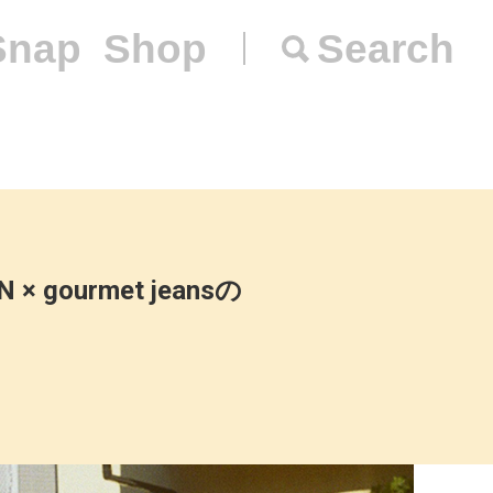
Snap
Shop
Search
ourmet jeansの