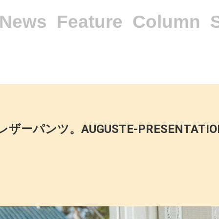
News
Feature
Column
ンツ。AUGUSTE-PRESENTATION × g