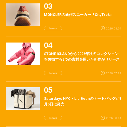
MONCLERの新作スニーカー『CityTrek』
News
2026.08.04
STONE ISLANDから2026年秋冬コレクション
を象徴する2つの素材を用いた新作がリリース
News
2026.07.29
Saturdays NYC × L.L.Beanのトートバッグが8
月5日に発売
News
2026.08.04