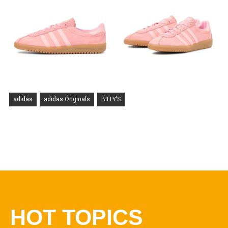
adidas
adidas Originals
BILLY’S
HOT TOPICS