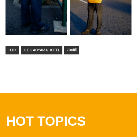
1LDK
1LDK AOYAMA HOTEL
700fill
HOT TOPICS