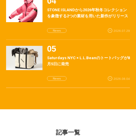
STONE ISLANDから2026年秋冬コレクション
を象徴する2つの素材を用いた新作がリリース
News
2026.07.29
Saturdays NYC × L.L.Beanのトートバッグが8
月5日に発売
News
2026.08.04
記事一覧