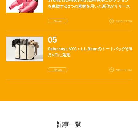
STONE ISLANDから2026年秋冬コレクション
を象徴する2つの素材を用いた新作がリリース
News
2026.07.29
Saturdays NYC × L.L.Beanのトートバッグが8
月5日に発売
News
2026.08.04
記事一覧