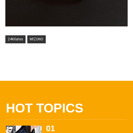
24Kilates
MIZUNO
HOT TOPICS