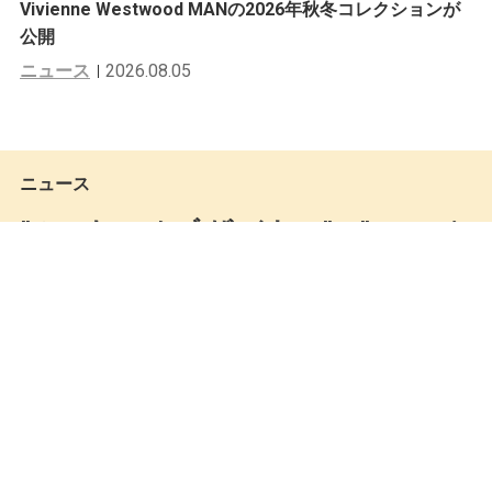
Vivienne Westwood MANの2026年秋冬コレクションが
公開
ニュース
2026.08.05
ニュース
”ルーキー オブ ザ イヤー”、”A Star is
Born”などが登場。JORDAN BRAND
のホリデーコレクション
Keita Miki
by
2018.10.29