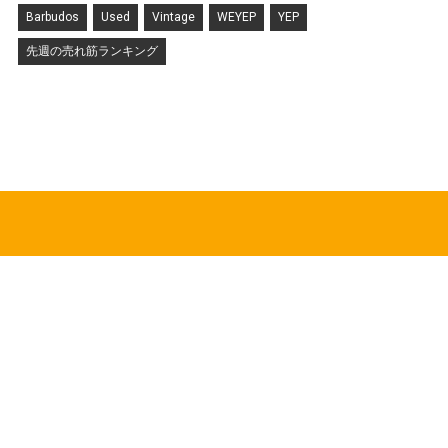
Barbudos
Used
Vintage
WEYEP
YEP
先週の売れ筋ランキング
HOT TOPICS
CDGの新作アイテムが8月5日より順次発売
News
2026.08.04