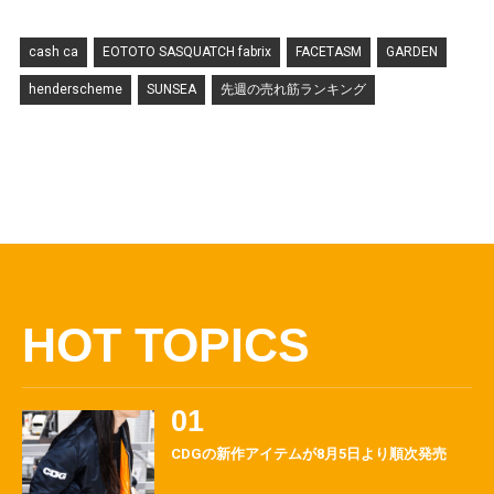
cash ca
EOTOTO SASQUATCH fabrix
FACETASM
GARDEN
henderscheme
SUNSEA
先週の売れ筋ランキング
HOT TOPICS
CDGの新作アイテムが8月5日より順次発売