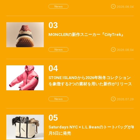
News
2026.08.04
MONCLERの新作スニーカー『CityTrek』
News
2026.08.04
STONE ISLANDから2026年秋冬コレクション
を象徴する2つの素材を用いた新作がリリース
News
2026.07.29
Saturdays NYC × L.L.Beanのトートバッグが8
月5日に発売