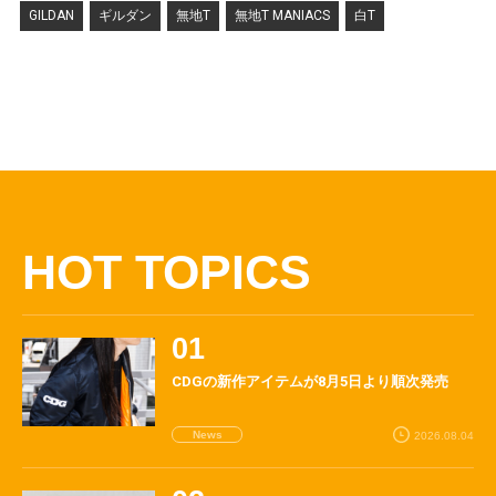
GILDAN
ギルダン
無地T
無地T MANIACS
白T
HOT TOPICS
CDGの新作アイテムが8月5日より順次発売
News
2026.08.04