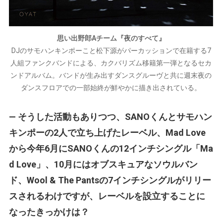
思い出野郎Aチーム『夜のすべて』
DJのサモハンキンポーこと松下源がパーカッションで在籍する7
人組ファンクバンドによる、カクバリズム移籍第一弾となるセカ
ンドアルバム。バンドが生み出すダンスグルーヴと共に週末夜の
ダンスフロアでの一部始終が鮮やかに描き出されている。
— そうした活動もありつつ、SANOくんとサモハン
キンポーの2人で立ち上げたレーベル、Mad Love
から今年6月にSANOくんの12インチシングル「Ma
d Love」、10月にはオブスキュアなソウルバン
ド、Wool & The Pantsの7インチシングルがリリー
スされるわけですが、レーベルを設立することに
なったきっかけは？