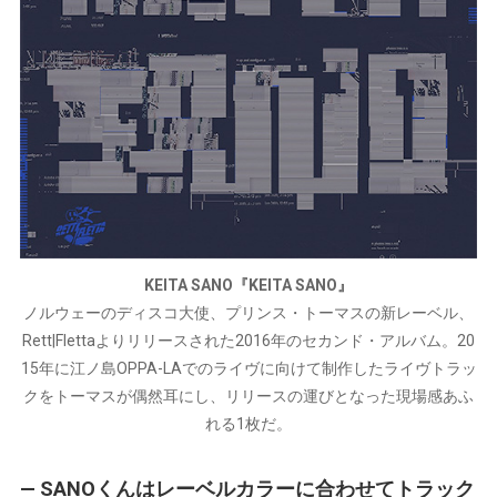
KEITA SANO『KEITA SANO』
ノルウェーのディスコ大使、プリンス・トーマスの新レーベル、
Rett|Flettaよりリリースされた2016年のセカンド・アルバム。20
15年に江ノ島OPPA-LAでのライヴに向けて制作したライヴトラッ
クをトーマスが偶然耳にし、リリースの運びとなった現場感あふ
れる1枚だ。
— SANOくんはレーベルカラーに合わせてトラック