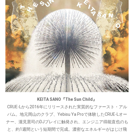
KEITA SANO『The Sun Child』
CRUE-Lから2016年にリリースされた実質的なファースト・アル
バム。地元岡山のクラブ、Yebisu Ya Proで体験したCRUE-Lオー
ナー、瀧見憲司のDJプレイに触発され、エンジニア得能直也のも
と、約1週間という短期間で完成。濃密なエネルギーがはじけ飛