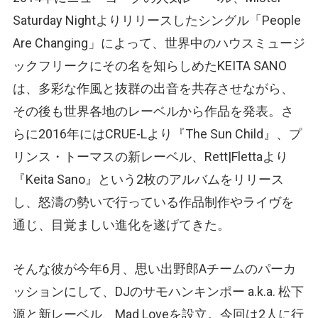
Saturday Nightよりリリースしたシングル「People
Are Changing」によって、世界中のハウスミュージ
ックフリークにその名を知らしめたKEITA SANO
は、多彩な作風と抜群の出音を共存させながら、
その後も世界各地のレーベルから作品を発表。さ
らに2016年にはCRUE-Lより『The Sun Child』、プ
リンス・トーマスの新レーベル、Rett|Flettaより
『Keita Sano』という2枚のアルバムをリリース
し、怒濤の勢いで行っている作品制作やライヴを
通じ、目覚ましい進化を遂げてきた。
そんな彼が今年6月、思い出野郎Aチームのパーカ
ッションにして、DJのサモハンキンポー a.k.a. 松下
源と新レーベル、Mad Loveを設立。今回は2人に行