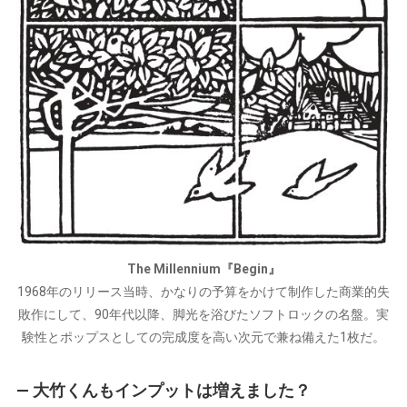
The Millennium『Begin』
1968年のリリース当時、かなりの予算をかけて制作した商業的失
敗作にして、90年代以降、脚光を浴びたソフトロックの名盤。実
験性とポップスとしての完成度を高い次元で兼ね備えた1枚だ。
— 大竹くんもインプットは増えました？