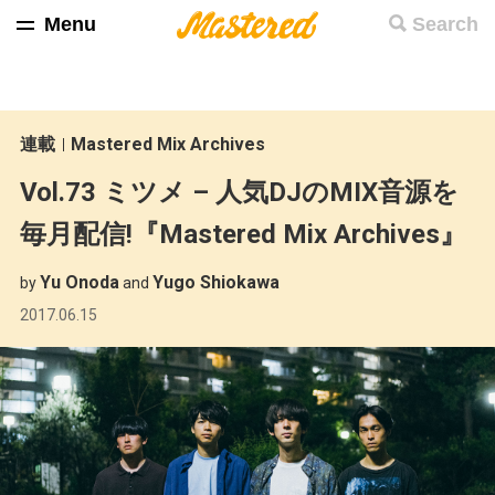
Menu
Search
連載
Mastered Mix Archives
Vol.73 ミツメ – 人気DJのMIX音源を
毎月配信!『Mastered Mix Archives』
Yu Onoda
Yugo Shiokawa
by
and
2017.06.15