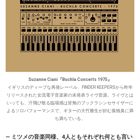
Suzanne Ciani『Buchla Concerts 1975』
イギリスのディープな再発レーベル、FINDER KEEPERSから昨年
リリースされた女流電子音楽家の未発表ライヴ音源。ライヴとは
いっても、汗飛び散る臨場感は皆無のブックラシンセサイザーに
よるソロパフォーマンスで、ギターの大竹雅生が好む孤独臭に満
ち満ちている。
— ミツメの音楽同様、4人ともそれぞれ何とも言い