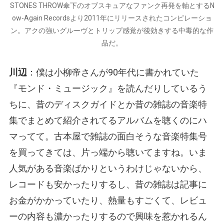
STONES THROW傘下のオブスキュアなファンク再発を軸とするN
ow-Again Recordsより2011年にリリースされたコンピレーショ
ン。アクの強いグルーヴとトリップ感覚が後効きする中毒的な作
品だ。
川辺
：僕は小柳帝さんが90年代に書かれていた
『モンド・ミュージック』を読んだりしているう
ちに、昔のディスクガイドとか昔の雑誌の音楽特
集でまとめて紹介されてるアルバムを聴くのにハ
マってて。古本屋で雑誌の面白そうな音楽特集号
を買ってきては、片っ端から聴いてますね。いま
人気がある音楽ばかりというわけじゃないから、
レコードも安かったりするし、昔の雑誌は記事に
お金がかかっていたり、熱量もすごくて、レビュ
ーの内容も濃かったりするので興味を惹かれるん