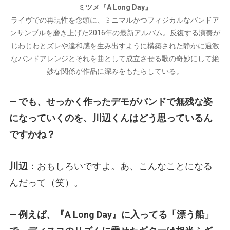
ミツメ『A Long Day』
ライヴでの再現性を念頭に、ミニマルかつフィジカルなバンドア
ンサンブルを磨き上げた2016年の最新アルバム。反復する演奏が
じわじわとズレや違和感を生み出すように構築された静かに過激
なバンドアレンジとそれを曲として成立させる歌の奇妙にして絶
妙な関係が作品に深みをもたらしている。
— でも、せっかく作ったデモがバンドで無残な姿
になっていくのを、川辺くんはどう思っているん
ですかね？
川辺
：おもしろいですよ。あ、こんなことになる
んだって（笑）。
— 例えば、『A Long Day』に入ってる「漂う船」