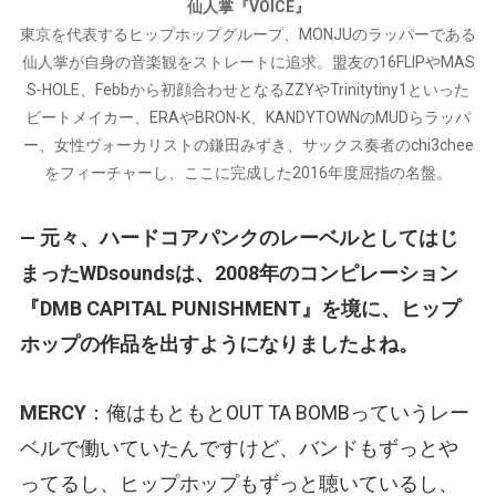
仙人掌『VOICE』
東京を代表するヒップホップグループ、MONJUのラッパーである
仙人掌が自身の音楽観をストレートに追求。盟友の16FLIPやMAS
S-HOLE、Febbから初顔合わせとなるZZYやTrinitytiny1といった
ビートメイカー、ERAやBRON-K、KANDYTOWNのMUDらラッパ
ー、女性ヴォーカリストの鎌田みずき、サックス奏者のchi3chee
をフィーチャーし、ここに完成した2016年度屈指の名盤。
— 元々、ハードコアパンクのレーベルとしてはじ
まったWDsoundsは、2008年のコンピレーション
『DMB CAPITAL PUNISHMENT』を境に、ヒップ
ホップの作品を出すようになりましたよね。
MERCY
：俺はもともとOUT TA BOMBっていうレー
ベルで働いていたんですけど、バンドもずっとや
ってるし、ヒップホップもずっと聴いているし、