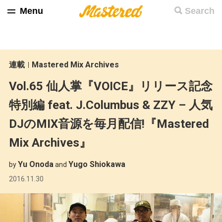
Menu
Search
連載
Mastered Mix Archives
Vol.65 仙人掌『VOICE』リリース記念
特別編 feat. J.Columbus & ZZY – 人気
DJのMIX音源を毎月配信!『Mastered
Mix Archives』
Yu Onoda
Yugo Shiokawa
by
and
2016.11.30