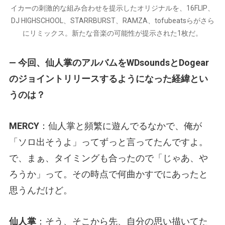
イカーの刺激的な組み合わせを提示したオリジナルを、16FLIP、
DJ HIGHSCHOOL、STARRBURST、RAMZA、tofubeatsらがさら
にリミックス。新たな音楽の可能性が提示された1枚だ。
— 今回、仙人掌のアルバムをWDsoundsとDogear
のジョイントリリースするようになった経緯とい
うのは？
MERCY
：仙人掌と頻繁に遊んでるなかで、俺が
「ソロ出そうよ」ってずっと言ってたんですよ。
で、まぁ、タイミングも合ったので「じゃあ、や
ろうか」って。その時点で何曲かすでにあったと
思うんだけど。
仙人掌
：そう、そこから先、自分の思い描いてた