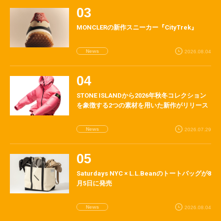
MONCLERの新作スニーカー『CityTrek』
News
2026.08.04
STONE ISLANDから2026年秋冬コレクション
を象徴する2つの素材を用いた新作がリリース
News
2026.07.29
Saturdays NYC × L.L.Beanのトートバッグが8
月5日に発売
News
2026.08.04